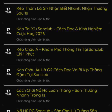
Cách
–
Trong
Dự
Kèo Thơm Là Gì? Nhận Biết Nhanh, Nhận Thưởng
Quy
17
1s
Đoán
Tắc
Th12
Sau 1s
Soi
Đơn
Chức năng bình luận bị tắt
ở
Cầu
Giản,
Kèo
Xổ
Thưởng
Thơm
Kèo Tài Xỉu Sonclub – Cách Đọc & Kinh Nghiệm
Số
17
Lớn
Là
–
Th12
Cược Hay 2026
#1
Gì?
Bí
Chức năng bình luận bị tắt
ở
Nhận
Quyết
Kèo
Biết
Hay,
Tài
Kèo Châu Á – Khám Phá Thông Tin Tại Sonclub
Nhanh,
17
Thắng
Xỉu
Nhận
Th12
Chỉ 1 Phút
Lớn
Sonclub
Thưởng
2026
Chức năng bình luận bị tắt
ở
–
Sau
Kèo
Cách
1s
Châu
Kèo Châu Âu Là Gì? Cách Đọc Và Bí Kíp Thắng
Đọc
17
Á
&
Th12
Đậm Tại Sonclub
–
Kinh
Chức năng bình luận bị tắt
ở
Khám
Nghiệm
Kèo
Phá
Cược
Châu
Cách Chơi Nổ Hũ Luôn Thắng – Săn Thưởng
Thông
17
Hay
Âu
Tin
Th12
Nhanh Trong 1s
2026
Là
Tại
Chức năng bình luận bị tắt
ở
Gì?
Sonclub
Cách
Cách
Chỉ
Chơi
Nổ Hũ PG Sonclub – Sân Chơi Lý Tưởng Săn
Đọc
17
1