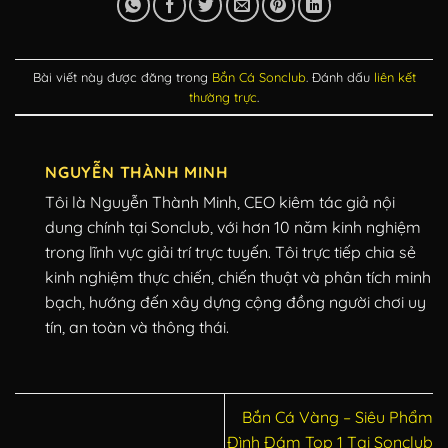
Bài viết này được đăng trong
Bắn Cá Sonclub
. Đánh dấu
liên kết
thường trực
.
NGUYỄN THÀNH MINH
Tôi là Nguyễn Thành Minh, CEO kiêm tác giả nội
dung chính tại Sonclub, với hơn 10 năm kinh nghiệm
trong lĩnh vực giải trí trực tuyến. Tôi trực tiếp chia sẻ
kinh nghiệm thực chiến, chiến thuật và phân tích minh
bạch, hướng đến xây dựng cộng đồng người chơi uy
tín, an toàn và thông thái.
Bắn Cá Vàng – Siêu Phẩm
Đình Đám Top 1 Tại Sonclub