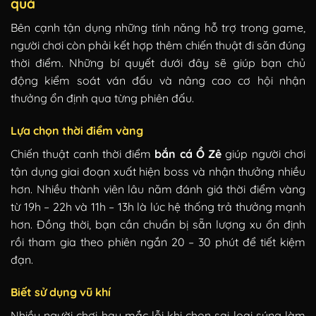
quả
Bên cạnh tận dụng những tính năng hỗ trợ trong game,
người chơi còn phải kết hợp thêm chiến thuật đi săn đúng
thời điểm. Những bí quyết dưới đây sẽ giúp bạn chủ
động kiểm soát ván đấu và nâng cao cơ hội nhận
thưởng ổn định qua từng phiên đấu.
Lựa chọn thời điểm vàng
Chiến thuật canh thời điểm
bắn cá Ồ Zê
giúp người chơi
tận dụng giai đoạn xuất hiện boss và nhận thưởng nhiều
hơn. Nhiều thành viên lâu năm đánh giá thời điểm vàng
từ 19h – 22h và 11h – 13h là lúc hệ thống trả thưởng mạnh
hơn. Đồng thời, bạn cần chuẩn bị sẵn lượng xu ổn định
rồi tham gia theo phiên ngắn 20 – 30 phút để tiết kiệm
đạn.
Biết sử dụng vũ khí
Nhiều người chơi hay mắc lỗi khi chọn sai loại súng làm