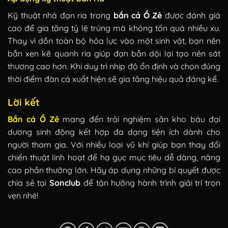
Kỹ thuật nhả đạn ria trong
bắn cá Ồ Zê
được đánh giá
cao để gia tăng tỷ lệ trúng mà không tốn quá nhiều xu.
Thay vì dồn toàn bộ hỏa lực vào một sinh vật, bạn nên
bắn xen kẽ quanh rìa giúp đạn bắn dội lại tạo nên sát
thương cao hơn. Khi duy trì nhịp độ ổn định và chọn đúng
thời điểm đàn cá xuất hiện sẽ gia tăng hiệu quả đáng kể.
Lời kết
Bắn cá Ồ Zê
mang đến trải nghiệm săn kho báu đại
dương sinh động kết hợp đa dạng tiện ích dành cho
người tham gia. Với nhiều loại vũ khí giúp bạn thay đổi
chiến thuật linh hoạt để hạ gục mục tiêu dễ dàng, nâng
cao phần thưởng lớn. Hãy áp dụng những bí quyết được
chia sẻ tại
Sonclub
để tận hưởng hành trình giải trí trọn
vẹn nhé!