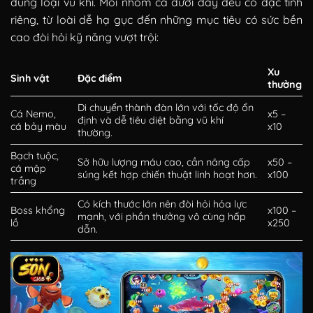
đúng loại vũ khí. Mỗi nhóm cá dưới đây đều có đặc tính
riêng, từ loài dễ hạ gục đến những mục tiêu có sức bền
cao đòi hỏi kỹ năng vượt trội:
Xu
Sinh vật
Đặc điểm
thưởng
Di chuyển thành đàn lớn với tốc độ ổn
Cá Nemo,
x5 –
định và dễ tiêu diệt bằng vũ khí
cá bảy màu
x10
thường.
Bạch tuộc,
Sở hữu lượng máu cao, cần nâng cấp
x50 –
cá mập
súng kết hợp chiến thuật linh hoạt hơn.
x100
trắng
Có kích thước lớn nên đòi hỏi hỏa lực
Boss khổng
x100 –
mạnh, với phần thưởng vô cùng hấp
lồ
x250
dẫn.