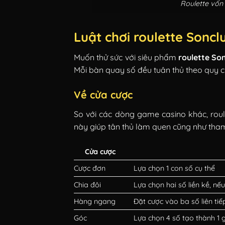
Roulette vốn
Luật chơi roulette Sonclu
Muốn thử sức với siêu phẩm
roulette So
Mỗi bàn quay số đều tuân thủ theo quy c
Về cửa cược
So với các dòng game casino khác, roul
này giúp tân thủ làm quen cũng như tham gi
Cửa cược
Cược đơn
Lựa chọn 1 con số cụ thể
Chia đôi
Lựa chọn hai số liền kề, nếu
Hàng ngang
Đặt cược vào ba số liên tiế
Góc
Lựa chọn 4 số tạo thành 1 