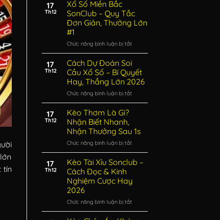
Thưởng
Số
Xổ Số Miền Bắc
17
Siêu
Siêu
Th12
SonClub – Quy Tắc
Tốc
Tốc
Đơn Giản, Thưởng Lớn
3s
Sonclub
#1
–
Dự
Chức năng bình luận bị tắt
ở
Đoán
Xổ
Nhanh,
Số
Cách Dự Đoán Soi
17
Thưởng
Miền
Th12
Cầu Xổ Số – Bí Quyết
Trong
Bắc
Hay, Thắng Lớn 2026
1s
SonClub
Chức năng bình luận bị tắt
ở
–
Cách
Quy
Dự
Tắc
Kèo Thơm Là Gì?
17
Đoán
Đơn
Th12
Nhận Biết Nhanh,
Soi
Giản,
Nhận Thưởng Sau 1s
Cầu
Thưởng
Chức năng bình luận bị tắt
ở
gười
Xổ
Lớn
Kèo
Số
#1
 lớn
Thơm
–
Kèo Tài Xỉu Sonclub –
17
tín
Là
Bí
Th12
Cách Đọc & Kinh
Gì?
Quyết
Nghiệm Cược Hay
Nhận
Hay,
2026
Biết
Thắng
Nhanh,
Chức năng bình luận bị tắt
Lớn
ở
Nhận
2026
Kèo
Thưởng
Tài