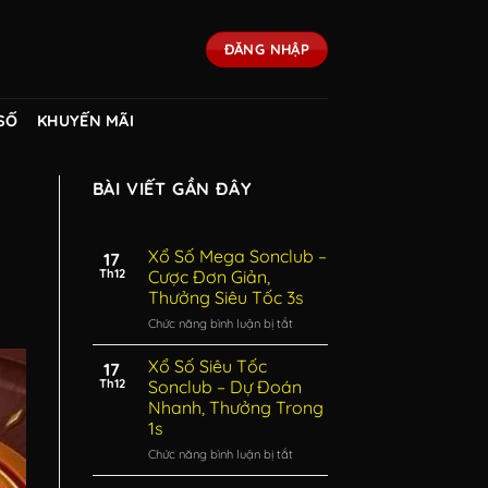
ĐĂNG NHẬP
SỐ
KHUYẾN MÃI
BÀI VIẾT GẦN ĐÂY
Xổ Số Mega Sonclub –
17
Th12
Cược Đơn Giản,
Thưởng Siêu Tốc 3s
Chức năng bình luận bị tắt
ở
Xổ
Số
Xổ Số Siêu Tốc
17
Mega
Th12
Sonclub – Dự Đoán
Sonclub
Nhanh, Thưởng Trong
–
1s
Cược
Đơn
Chức năng bình luận bị tắt
ở
Giản,
Xổ