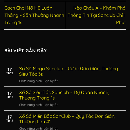
Cách Chơi Nổ Hũ Luôn
Kèo Châu Á – Khám Phá
Thắng – Săn Thưởng Nhanh
Thông Tin Tại Sonclub Chỉ 1
Trong 1s
Phút
BÀI VIẾT GẦN ĐÂY
Xổ Số Mega Sonclub – Cược Đơn Giản, Thưởng
17
Th12
Siêu Tốc 3s
Chức năng bình luận bị tắt
ở
Xổ
Số
Xổ Số Siêu Tốc Sonclub – Dự Đoán Nhanh,
17
Mega
Th12
Thưởng Trong 1s
Sonclub
Chức năng bình luận bị tắt
ở
–
Xổ
Cược
Số
Xổ Số Miền Bắc SonClub – Quy Tắc Đơn Giản,
Đơn
17
Siêu
Giản,
Th12
Thưởng Lớn #1
Tốc
Thưởng
Chức năng bình luận bị tắt
ở
Sonclub