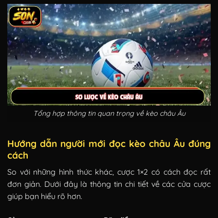
Tổng hợp thông tin quan trọng về kèo châu Âu
Hướng dẫn người mới đọc kèo châu Âu đúng
cách
So với những hình thức khác, cược 1×2 có cách đọc rất
đơn giản. Dưới đây là thông tin chi tiết về các cửa cược
giúp bạn hiểu rõ hơn.