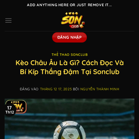
Bỏ
ADD ANYTHING HERE OR JUST REMOVE IT...
qua
nội
dung
ĐĂNG NHẬP
THỂ THAO SONCLUB
Kèo Châu Âu Là Gì? Cách Đọc Và
Bí Kíp Thắng Đậm Tại Sonclub
ĐĂNG VÀO
THÁNG 12 17, 2025
BỞI
NGUYỄN THÀNH MINH
17
Th12