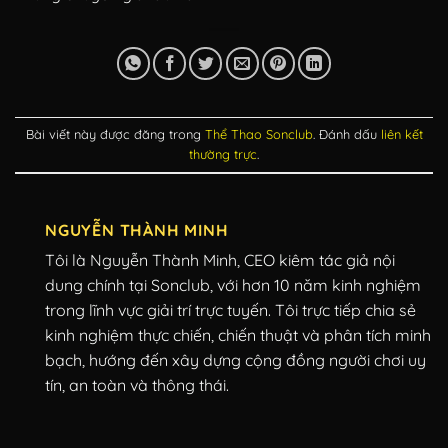
Bài viết này được đăng trong
Thể Thao Sonclub
. Đánh dấu
liên kết
thường trực
.
NGUYỄN THÀNH MINH
Tôi là Nguyễn Thành Minh, CEO kiêm tác giả nội
dung chính tại Sonclub, với hơn 10 năm kinh nghiệm
trong lĩnh vực giải trí trực tuyến. Tôi trực tiếp chia sẻ
kinh nghiệm thực chiến, chiến thuật và phân tích minh
bạch, hướng đến xây dựng cộng đồng người chơi uy
tín, an toàn và thông thái.