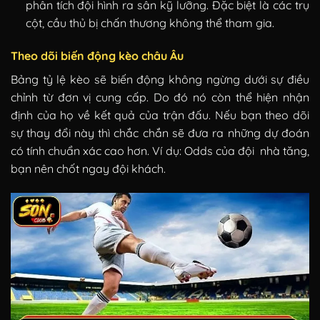
phân tích đội hình ra sân kỹ lưỡng. Đặc biệt là các trụ
cột, cầu thủ bị chấn thương không thể tham gia.
Theo dõi biến động kèo châu Âu
Bảng tỷ lệ kèo sẽ biến động không ngừng dưới sự điều
chỉnh từ đơn vị cung cấp. Do đó nó còn thể hiện nhận
định của họ về kết quả của trận đấu. Nếu bạn theo dõi
sự thay đổi này thì chắc chắn sẽ đưa ra những dự đoán
có tính chuẩn xác cao hơn. Ví dụ: Odds của đội nhà tăng,
bạn nên chốt ngay đội khách.