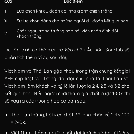
Cửa
Đặc điểm
1
Lựa chọn khi dự đoán đội nhà giành chiến thắng
X
Sự lựa chọn dành cho những người dự đoán kết quả hòa.
Chốt ngay trong trường hợp hội viên nhận định đội
2
khách thắng.
Để tân binh có thể hiểu rõ kèo châu Âu hơn, Sonclub sẽ
phân tích thêm ví dụ sau đây:
Việt Nam và Thái Lan gặp nhau trong trận chung kết giải
AFF cup lượt về. Trong đó. đội chủ nhà là Thái Lan và
Việt Nam làm khách với tỷ lệ lần lượt là 2.4, 2.5 và 3.2 cho
kết quả hòa. Nếu người chơi tham gia chốt cược 100k thì
sẽ xảy ra các trường hợp cơ bản sau:
Thái Lan thắng, hội viên chốt đội nhà nhận về 2.4 x 100
= 240k.
Việt Nam thắng, người chốt đội khách sẽ bỏ túi 2.5 x