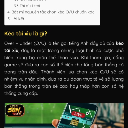
Tài xỉu 1 trái
Bật mí nguyên tắc chọn kèo O/U chuẩn xác
Lời kết
Kèo tài xỉu là gì?
Over – Under (O/U) là tên gọi tiếng Anh đầy đủ của
kèo
tài xỉu
, đây là một trong những loại hình cá cược phổ
biến trong bộ môn thể thao vua. Khi tham gia, cổng
game sẽ đưa ra con số thể hiện cho tổng bàn thắng có
trong trận đấu. Thành viên lựa chọn kèo O/U sẽ có
nhiệm vụ nhận định, đưa ra dự đoán thực tế về số lượng
bàn thắng trong trận sẽ cao hay thấp hơn con số hệ
thống cung cấp.