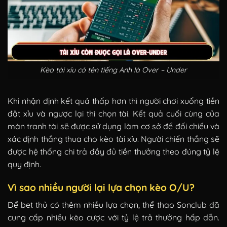
Kèo tài xỉu có tên tiếng Anh là Over – Under
Khi nhận định kết quả thấp hơn thì người chơi xuống tiền
đặt xỉu và ngược lại thì chọn tài. Kết quả cuối cùng của
màn tranh tài sẽ được sử dụng làm cơ sở để đối chiếu và
xác định thắng thua cho kèo tài xỉu. Người chiến thắng sẽ
được hệ thống chi trả đầy đủ tiền thưởng theo đúng tỷ lệ
quy định.
Vì sao nhiều người lại lựa chọn kèo O/U?
Để bet thủ có thêm nhiều lựa chọn, thể thao Sonclub đã
cung cấp nhiều kèo cược với tỷ lệ trả thưởng hấp dẫn.