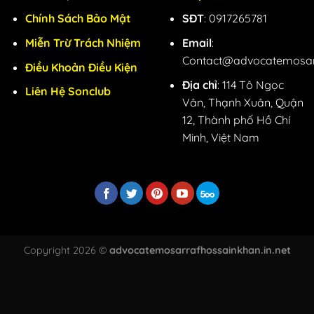
Chính Sách Bảo Mật
SĐT
: 0917265781
Miễn Trừ Trách Nhiệm
Email
:
Contact@advocatemosarr
Điều Khoản Điều Kiện
Địa chỉ
: 114 Tô Ngọc
Liên Hệ Sonclub
Vân, Thạnh Xuân, Quận
12, Thành phố Hồ Chí
Minh, Việt Nam
Copyright 2026 ©
advocatemosarrafhossainkhan.in.net