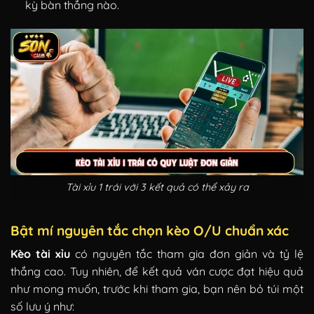
kỳ bàn thắng nào.
Tài xỉu 1 trái với 3 kết quả có thể xảy ra
Bật mí nguyên tắc chọn kèo O/U chuẩn xác
Kèo tài xỉu
có nguyên tắc tham gia đơn giản và tỷ lệ
thắng cao. Tuy nhiên, để kết quả ván cược đạt hiệu quả
như mong muốn, trước khi tham gia, bạn nên bỏ túi một
số lưu ý như: