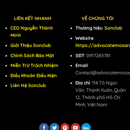
LIÊN KẾT NHANH
VỀ CHÚNG TÔI
CEO Nguyễn Thành
Thương hiệu
:
Sonclub
Minh
Website
:
Giới Thiệu Sonclub
https://advocatemosarr
Chính Sách Bảo Mật
SĐT
: 0917265781
Miễn Trừ Trách Nhiệm
Email
:
Contact@advocatemosarr
Điều Khoản Điều Kiện
Địa chỉ
: 114 Tô Ngọc
Liên Hệ Sonclub
Vân, Thạnh Xuân, Quận
12, Thành phố Hồ Chí
Minh, Việt Nam