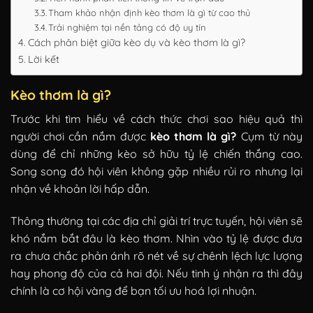
Tham khảo nhận định kèo thơm là gì từ cao thủ
Trải nghiệm tại nền tảng có độ uy tín
Cách phân biệt giữa kèo dụ và kèo thơm là gì?
Lời kết
Kèo thơm là gì?
Trước khi tìm hiểu về cách thức chơi sao hiệu quả thì
người chơi cần nắm được
kèo thơm là gì?
Cụm từ này
dùng để chỉ những kèo sở hữu tỷ lệ chiến thắng cao.
Song song đó hội viên không gặp nhiều rủi ro nhưng lại
nhận về khoản lời hấp dẫn.
Thông thường tại các địa chỉ giải trí trực tuyến, hội viên sẽ
khó nắm bắt đâu là kèo thơm. Nhìn vào tỷ lệ được đưa
ra chưa chắc phản ánh rõ nét về sự chênh lệch lực lượng
hay phong độ của cả hai đội. Nếu tinh ý nhận ra thì đây
chính là cơ hội vàng để bạn tối ưu hoá lợi nhuận.