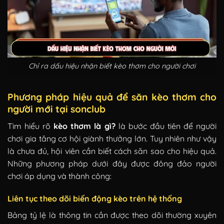
Chỉ ra dấu hiệu nhận biết kèo thơm cho người chơi
Phương pháp hiệu quả để săn kèo thơm cho
người mới tại sonclub
Tìm hiểu rõ
kèo thơm là gì?
là bước đầu tiên để người
chơi gia tăng cơ hội giành thưởng lớn. Tuy nhiên như vậy
là chưa đủ, hội viên cần biết cách săn sao cho hiệu quả.
Những phương pháp dưới đây được đông đảo người
chơi áp dụng và thành công:
Liên tục theo dõi biến động kèo trên hệ thống
Bảng tỷ lệ là thông tin cần được theo dõi thường xuyên