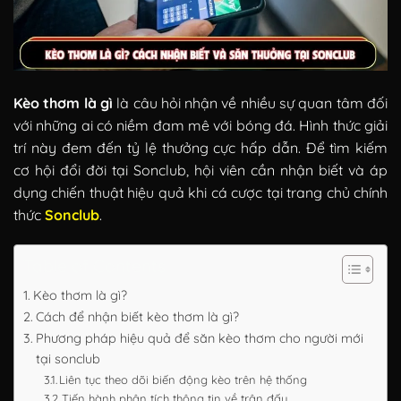
Kèo thơm là gì
là câu hỏi nhận về nhiều sự quan tâm đối
với những ai có niềm đam mê với bóng đá. Hình thức giải
trí này đem đến tỷ lệ thưởng cực hấp dẫn. Để tìm kiếm
cơ hội đổi đời tại Sonclub, hội viên cần nhận biết và áp
dụng chiến thuật hiệu quả khi cá cược tại trang chủ chính
thức
Sonclub
.
Table of Contents
Kèo thơm là gì?
Cách để nhận biết kèo thơm là gì?
Phương pháp hiệu quả để săn kèo thơm cho người mới
tại sonclub
Liên tục theo dõi biến động kèo trên hệ thống
Tiến hành phân tích thông tin về trận đấu