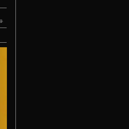
Sonclub
Nhanh
–
Trong
Sân
1s
Chơi
g.
Lý
Tưởng
Săn
Jackpot
Tiền
Tỷ