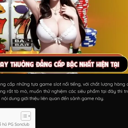
ng cấp những tựa game slot nổi tiếng, với chất lượng hàng
đang rất tò mò, muốn thử nghiệm các siêu phẩm tại đây thì t
nội dung giới thiệu liên quan đến sảnh game này.
ổ hũ PG Sonclub