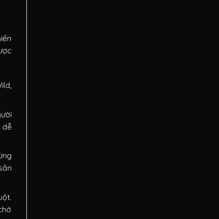
hiến
ược
ild,
gười
, dễ
đừng
 săn
uột.
 chờ