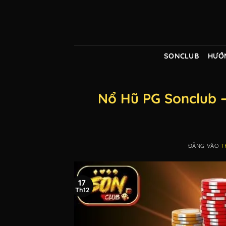
Bỏ
qua
nội
dung
SONCLUB
HƯỚ
Nổ Hũ PG Sonclub 
ĐĂNG VÀO
T
17
Th12