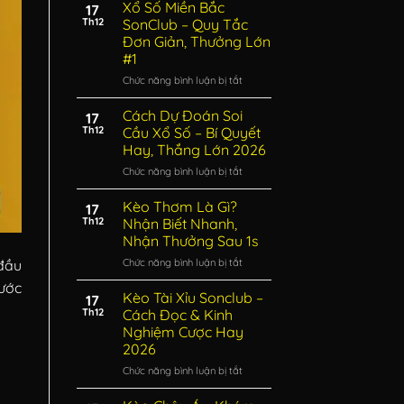
Thưởng
Số
Xổ Số Miền Bắc
17
Siêu
Siêu
Th12
SonClub – Quy Tắc
Tốc
Tốc
Đơn Giản, Thưởng Lớn
3s
Sonclub
#1
–
Dự
Chức năng bình luận bị tắt
ở
Đoán
Xổ
Nhanh,
Số
Cách Dự Đoán Soi
17
Thưởng
Miền
Th12
Cầu Xổ Số – Bí Quyết
Trong
Bắc
Hay, Thắng Lớn 2026
1s
SonClub
Chức năng bình luận bị tắt
ở
–
Cách
Quy
Dự
Tắc
Kèo Thơm Là Gì?
17
Đoán
Đơn
Th12
Nhận Biết Nhanh,
Soi
Giản,
Nhận Thưởng Sau 1s
Cầu
Thưởng
Chức năng bình luận bị tắt
ở
 đầu
Xổ
Lớn
Kèo
Số
#1
rước
Thơm
–
Kèo Tài Xỉu Sonclub –
17
Là
Bí
Th12
Cách Đọc & Kinh
Gì?
Quyết
Nghiệm Cược Hay
Nhận
Hay,
2026
Biết
Thắng
Nhanh,
Chức năng bình luận bị tắt
Lớn
ở
Nhận
2026
Kèo
Thưởng
Tài