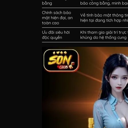
bằng
bảo công bằng, minh bạ
Chính sách bảo
Về tính bảo mật thông tin
mật hiện đại, an
hiện tại đang tích hợp n
toàn cao
Ưu đãi siêu hời
Khi tham gia giải trí trự
độc quyền
khủng do hệ thống cung 