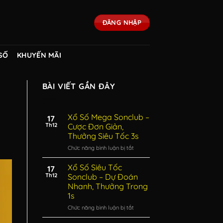
ĐĂNG NHẬP
SỐ
KHUYẾN MÃI
BÀI VIẾT GẦN ĐÂY
Xổ Số Mega Sonclub –
17
Th12
Cược Đơn Giản,
Thưởng Siêu Tốc 3s
Chức năng bình luận bị tắt
ở
Xổ
Số
Xổ Số Siêu Tốc
17
Mega
Th12
Sonclub – Dự Đoán
Sonclub
Nhanh, Thưởng Trong
–
1s
Cược
Đơn
Chức năng bình luận bị tắt
ở
Giản,
Xổ