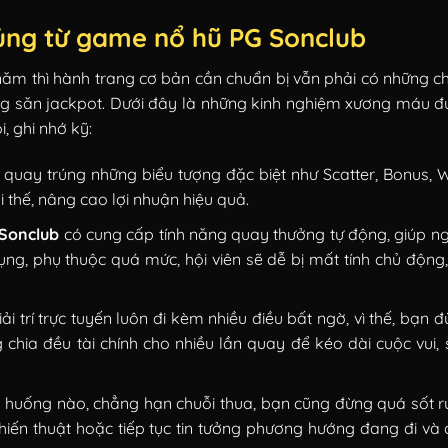
ủng từ game nổ hũ PG Sonclub
năm thì hành trang cơ bản cần chuẩn bị vẫn phải có những c
g săn jackpot. Dưới đây là những kinh nghiệm xương máu đ
, ghi nhớ kỹ:
 quay trúng những biểu tượng đặc biệt như Scatter, Bonus, W
i thế, nâng cao lợi nhuận hiệu quả.
 Sonclub
có cung cấp tính năng quay thưởng tự động, giúp n
ụng, phụ thuộc quá mức, hội viên sẽ dễ bị mất tính chủ động
i trí trực tuyến luôn đi kèm nhiều điều bất ngờ, vì thế, bạn 
 chia đều tài chính cho nhiều lần quay để kéo dài cuộc vui,
nh huống nào, chẳng hạn chuỗi thua, bạn cũng đừng quá sốt r
chiến thuật hoặc tiếp tục tin tưởng phương hướng đang đi và