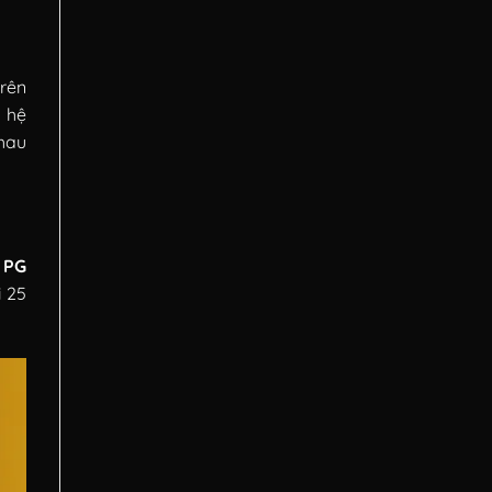
trên
n hệ
hau
 PG
i 25