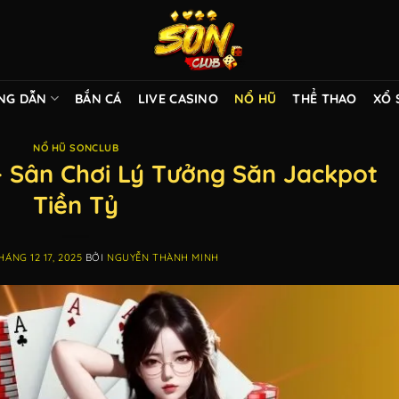
NG DẪN
BẮN CÁ
LIVE CASINO
NỔ HŨ
THỂ THAO
XỔ 
NỔ HŨ SONCLUB
– Sân Chơi Lý Tưởng Săn Jackpot
Tiền Tỷ
HÁNG 12 17, 2025
BỞI
NGUYỄN THÀNH MINH