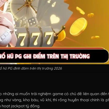
ổ hũ PG đình đám trên thị trường 2026
o những ai muốn trải nghiệm game có chủ đề liên quan đến 
g như vàng, kho báu, vũ khí, thì rồng huyền thoại chính là 
 hoạt jackpot tỷ đồng.