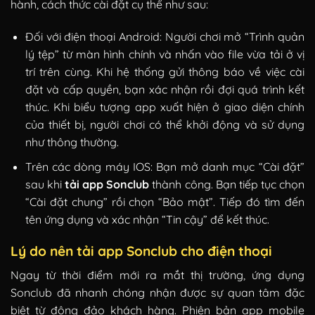
hành, cách thức cài đặt cụ thể như sau:
Đối với điện thoại Android: Người chơi mở “Trình quản
lý tệp” từ màn hình chính và nhấn vào file vừa tải ở vị
trí trên cùng. Khi hệ thống gửi thông báo về việc cài
đặt và cấp quyền, bạn xác nhận rồi đợi quá trình kết
thúc. Khi biểu tượng app xuất hiện ở giao diện chính
của thiết bị, người chơi có thể khởi động và sử dụng
như thông thường.
Trên các dòng máy IOS: Bạn mở danh mục “Cài đặt”
sau khi
tải app Sonclub
thành công. Bạn tiếp tục chọn
“Cài đặt chung” rồi chọn “Bảo mật”. Tiếp đó tìm đến
tên ứng dụng và xác nhận “Tin cậy” để kết thúc.
Lý do nên tải app Sonclub cho điện thoại
Ngay từ thời điểm mới ra mắt thị trường, ứng dụng
Sonclub đã nhanh chóng nhận được sự quan tâm đặc
biệt từ đông đảo khách hàng. Phiên bản app mobile