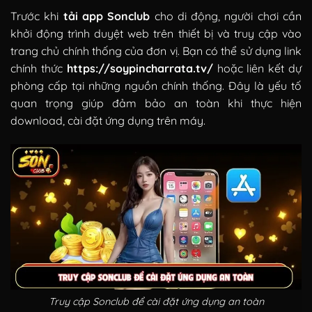
Trước khi
tải app Sonclub
cho di động, người chơi cần
khởi động trình duyệt web trên thiết bị và truy cập vào
trang chủ chính thống của đơn vị. Bạn có thể sử dụng link
chính thức
https://soypincharrata.tv/
hoặc liên kết dự
phòng cấp tại những nguồn chính thống. Đây là yếu tố
quan trọng giúp đảm bảo an toàn khi thực hiện
download, cài đặt ứng dụng trên máy.
Truy cập Sonclub để cài đặt ứng dụng an toàn