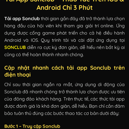
Android Chỉ 3 Phút
Tải app Sonclub
thời gian gần đây đã trở thành lựa chọn
hàng đầu của hội viên khi tham gia giải trí online. Ứng
dụng được cổng game phát triển cho cả hệ điều hành
Android và IOS. Quy trình tải và cài đặt ứng dụng tại
SONCLUB
diễn ra cực kỳ đơn giản, dễ hiểu nên bất kỳ ai
cũng có thể hoàn thành nhanh chóng.
Cập nhật nhanh cách tải app Sonclub trên
điện thoại
Chỉ sau thời gian ngắn ra mắt, ứng dụng di động của
Sonclub đã nhanh chóng trở thành lựa chọn được ưu tiên
của đông đảo khách hàng. Trên thực tế, các thức tải app
được đánh giá là khá đơn giản, dễ hiểu. Bạn chỉ cần đảm
bảo tuân thủ đúng các bước thao tác cơ bản dưới đây:
Bước 1 – Truy cập Sonclub