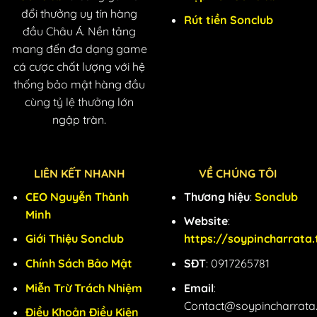
đổi thưởng uy tín hàng
Rút tiền Sonclub
đầu Châu Á. Nền tảng
mang đến đa dạng game
cá cược chất lượng với hệ
thống bảo mật hàng đầu
cùng tỷ lệ thưởng lớn
ngập tràn.
LIÊN KẾT NHANH
VỀ CHÚNG TÔI
CEO Nguyễn Thành
Thương hiệu
:
Sonclub
Minh
Website
:
Giới Thiệu Sonclub
https://soypincharrata.
Chính Sách Bảo Mật
SĐT
: 0917265781
Miễn Trừ Trách Nhiệm
Email
:
Contact@soypincharrata.
Điều Khoản Điều Kiện