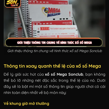
Giới thiệu thông tin chung về hình thức xổ số Mega Sonclub
Thông tin xoay quanh thể lệ của xổ số Mega
Để lý giải sức hút của
xổ số Mega Sonclub
, bạn không
thể bỏ lỡ những nét đặc sắc trong thể lệ của nó. Dưới
đây sẽ là bật mí một số thông tin giúp người chơi có cái
nhìn toàn diện nhất về bộ môn này:
Về khung giờ mở thưởng