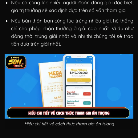
Nếu có cùng lúc nhiều người đoán đúng giải đặc biệt,
giá trị thưởng sẽ xác định dựa trên số vốn tham gia.
Nếu bản thân bạn cùng lúc trúng nhiều giải, hệ thống
chỉ cho phép nhận thưởng ở giải cao nhất. Ví dụ như
đồng thời trúng giải nhất và nhì thì chúng tôi sẽ trao
tiền dựa trên giải nhất.
Hiểu chi tiết về cách thức tham gia ấn tượng