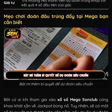
Trả thưởng nếu thành viên dự đoán trùng khớp với
Giải tư
kết quả 4 số đầu tiên của giải.
Mẹo chơi đoán đâu trúng đấy tại Mega bạn
cần biết
Bật mí thêm bí quyết để dự đoán siêu chuẩn
Bất cứ ai khi tham gia vào
xổ số Mega Sonclub
cũng
khao khát săn về Jackpot bùng nổ. Tuy nhiên, sẽ có một
số bí quyết mà thành viên cần nắm nếu muốn dự đoán