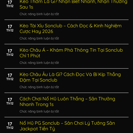
Kèo Thơm Là Gì? Nhận Biết Nhanh, Nhận Thưởng
Quy
17
1s
Đoán
Tắc
Th12
Sau 1s
Soi
Đơn
Chức năng bình luận bị tắt
ở
Cầu
Giản,
Kèo
Xổ
Thưởng
Thơm
Kèo Tài Xỉu Sonclub – Cách Đọc & Kinh Nghiệm
Số
17
Lớn
Là
–
Th12
Cược Hay 2026
#1
Gì?
Bí
Chức năng bình luận bị tắt
ở
Nhận
Quyết
Kèo
Biết
Hay,
Tài
Kèo Châu Á – Khám Phá Thông Tin Tại Sonclub
Nhanh,
17
Thắng
Xỉu
Nhận
Th12
Chỉ 1 Phút
Lớn
Sonclub
Thưởng
2026
Chức năng bình luận bị tắt
ở
–
Sau
Kèo
Cách
1s
Châu
Kèo Châu Âu Là Gì? Cách Đọc Và Bí Kíp Thắng
Đọc
17
Á
&
Th12
Đậm Tại Sonclub
–
Kinh
Chức năng bình luận bị tắt
ở
Khám
Nghiệm
Kèo
Phá
Cược
Châu
Cách Chơi Nổ Hũ Luôn Thắng – Săn Thưởng
Thông
17
Hay
Âu
Tin
Th12
Nhanh Trong 1s
2026
Là
Tại
Chức năng bình luận bị tắt
ở
Gì?
Sonclub
Cách
Cách
Chỉ
Chơi
Nổ Hũ PG Sonclub – Sân Chơi Lý Tưởng Săn
Đọc
17
1
Nổ
Và
Th12
Jackpot Tiền Tỷ
Phút
Hũ
Bí