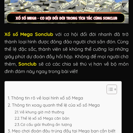
Xổ số Mega Sonclub
với cơ hội đổi đời nhanh đã trở
thành loại hình được đông đảo người chơi săn đón. Cùng
thể lệ đặc sắc, thành viên sẽ không thể cưỡng lại những
giây phút dự đoán đầy hồi hộp. Không để mọi người chờ
thêm,
Sonclub
sẽ có các chia sẻ thú vị hơn về bộ môn
đình đám này ngay trong bài viết!
Table of Contents
Thông tin rõ về loại hình xổ số Mega
Thông tin xoay quanh thể lệ của xổ số Mega
Về khung giờ mở thưởng
Thể lệ xổ số Mega căn bản
Cơ cấu giải thưởng ấn tượng
Mẹo chơi đoán đâu trúng đấy tại Mega bạn cần biết