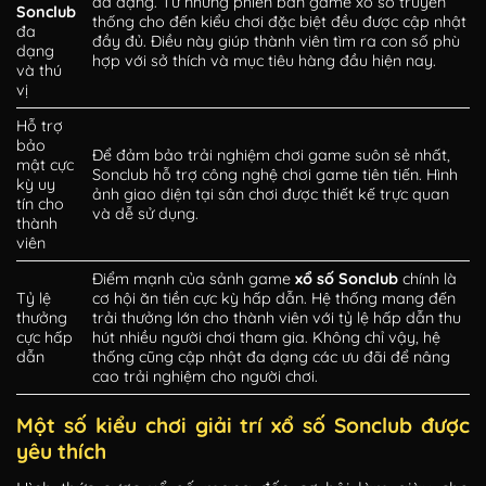
đa dạng. Từ những phiên bản game xổ số truyền
Sonclub
thống cho đến kiểu chơi đặc biệt đều được cập nhật
đa
đầy đủ. Điều này giúp thành viên tìm ra con số phù
dạng
hợp với sở thích và mục tiêu hàng đầu hiện nay.
và thú
vị
Hỗ trợ
bảo
Để đảm bảo trải nghiệm chơi game suôn sẻ nhất,
mật cực
Sonclub hỗ trợ công nghệ chơi game tiên tiến. Hình
kỳ uy
ảnh giao diện tại sân chơi được thiết kế trực quan
tín cho
và dễ sử dụng.
thành
viên
Điểm mạnh của sảnh game
xổ số Sonclub
chính là
Tỷ lệ
cơ hội ăn tiền cực kỳ hấp dẫn. Hệ thống mang đến
thưởng
trải thưởng lớn cho thành viên với tỷ lệ hấp dẫn thu
cực hấp
hút nhiều người chơi tham gia. Không chỉ vậy, hệ
dẫn
thống cũng cập nhật đa dạng các ưu đãi để nâng
cao trải nghiệm cho người chơi.
Một số kiểu chơi giải trí xổ số Sonclub được
yêu thích