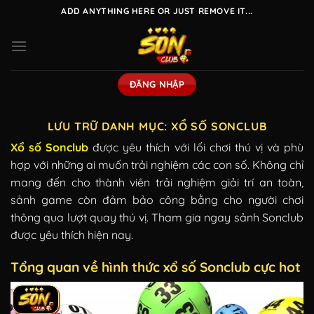
Bỏ
ADD ANYTHING HERE OR JUST REMOVE IT...
qua
nội
dung
ĐĂNG NHẬP
LƯU TRỮ DANH MỤC:
XỔ SỐ SONCLUB
Xổ số Sonclub
được yêu thích với lối chơi thú vị và phù
hợp với những ai muốn trải nghiệm các con số. Không chỉ
mang đến cho thành viên trải nghiệm giải trí an toàn,
sảnh game còn đảm bảo công bằng cho người chơi
thông qua lượt quay thú vị. Tham gia ngay sảnh Sonclub
được yêu thích hiện nay.
Tổng quan về hình thức xổ số Sonclub cực hot