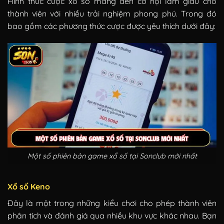
Hình thức cược xổ số mang đến cơ hội làm giàu cho
thành viên với nhiều trải nghiệm phong phú. Trong đó
bao gồm các phương thức cược được yêu thích dưới đây:
Một số phiên bản game xổ số tại Sonclub mới nhất
Xổ số Keno
Đây là một trong những kiểu chơi cho phép thành viên
phân tích và đánh giá qua nhiều khu vực khác nhau. Bạn