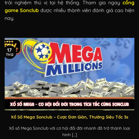
trải nghiệm thú vị tại hệ thống. Tham gia ngay
cổng
game Sonclub
được nhiều thành viên đánh giá cao hiện
nay.
17
Th12
Xổ Số Mega Sonclub – Cược Đơn Giản, Thưởng Siêu Tốc 3s
Xổ số Mega Sonclub với cơ hội đổi đời nhanh đã trở thành loại
hình [...]