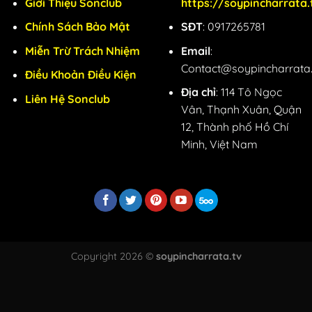
Giới Thiệu Sonclub
https://soypincharrata.
Chính Sách Bảo Mật
SĐT
: 0917265781
Miễn Trừ Trách Nhiệm
Email
:
Contact@soypincharrata.
Điều Khoản Điều Kiện
Địa chỉ
: 114 Tô Ngọc
Liên Hệ Sonclub
Vân, Thạnh Xuân, Quận
12, Thành phố Hồ Chí
Minh, Việt Nam
Copyright 2026 ©
soypincharrata.tv