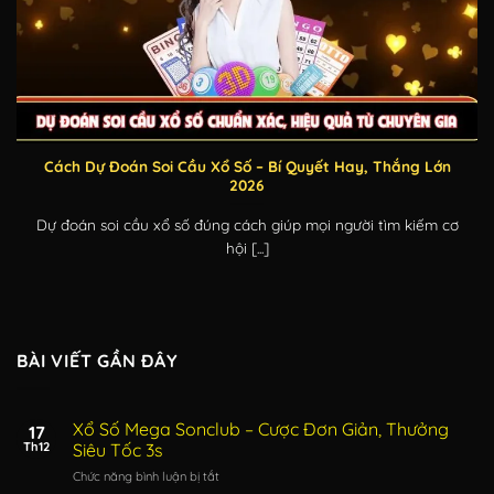
Cách Dự Đoán Soi Cầu Xổ Số – Bí Quyết Hay, Thắng Lớn
2026
Dự đoán soi cầu xổ số đúng cách giúp mọi người tìm kiếm cơ
hội [...]
BÀI VIẾT GẦN ĐÂY
Xổ Số Mega Sonclub – Cược Đơn Giản, Thưởng
17
Th12
Siêu Tốc 3s
Chức năng bình luận bị tắt
ở