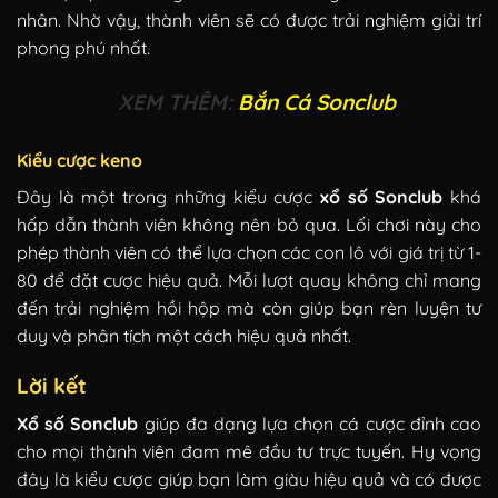
nhân. Nhờ vậy, thành viên sẽ có được trải nghiệm giải trí
phong phú nhất.
XEM THÊM:
Bắn Cá Sonclub
Kiểu cược keno
Đây là một trong những kiểu cược
xổ số Sonclub
khá
hấp dẫn thành viên không nên bỏ qua. Lối chơi này cho
phép thành viên có thể lựa chọn các con lô với giá trị từ 1-
80 để đặt cược hiệu quả. Mỗi lượt quay không chỉ mang
đến trải nghiệm hồi hộp mà còn giúp bạn rèn luyện tư
duy và phân tích một cách hiệu quả nhất.
Lời kết
Xổ số Sonclub
giúp đa dạng lựa chọn cá cược đỉnh cao
cho mọi thành viên đam mê đầu tư trực tuyến. Hy vọng
đây là kiểu cược giúp bạn làm giàu hiệu quả và có được