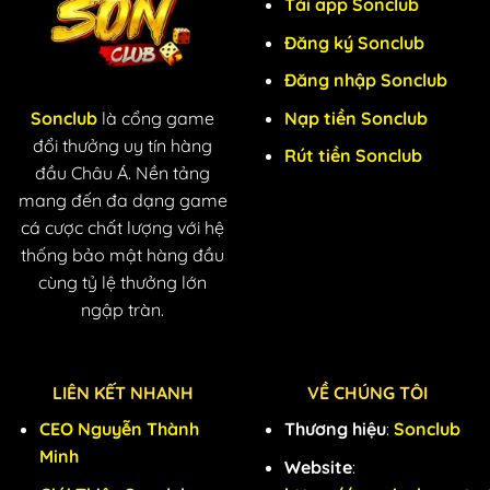
Tải app Sonclub
Jackpot
Tiền
Đăng ký Sonclub
Tỷ
Đăng nhập Sonclub
Nạp tiền Sonclub
Sonclub
là cổng game
đổi thưởng uy tín hàng
Rút tiền Sonclub
đầu Châu Á. Nền tảng
mang đến đa dạng game
cá cược chất lượng với hệ
thống bảo mật hàng đầu
cùng tỷ lệ thưởng lớn
ngập tràn.
LIÊN KẾT NHANH
VỀ CHÚNG TÔI
CEO Nguyễn Thành
Thương hiệu
:
Sonclub
Minh
Website
: