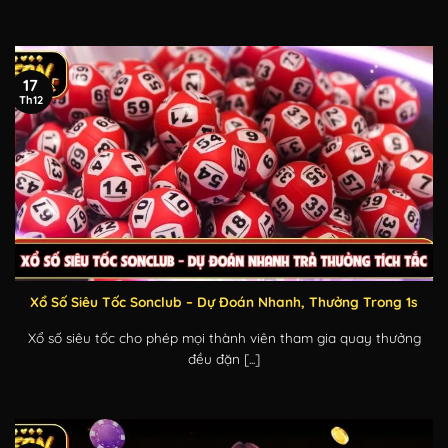
17
Th12
Xổ Số Siêu Tốc Sonclub – Dự Đoán Nhanh, Thưởng Trong 1s
Xổ số siêu tốc cho phép mọi thành viên tham gia quay thưởng
đều đặn [...]