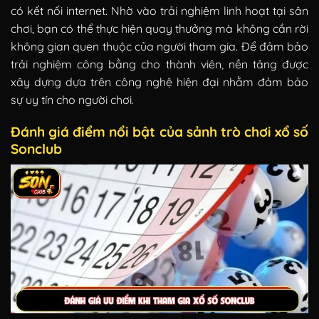
có kết nối internet. Nhờ vào trải nghiệm linh hoạt tại sân
chơi, bạn có thể thực hiện quay thưởng mà không cần rời
không gian quen thuộc của người tham gia. Để đảm bảo
trải nghiệm công bằng cho thành viên, nền tảng được
xây dựng dựa trên công nghệ hiện đại nhằm đảm bảo
sự uy tín cho người chơi.
Đánh giá điểm nổi bật của sảnh trò chơi xổ số
Sonclub